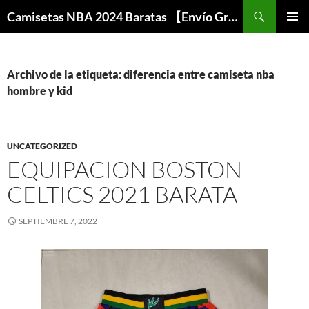
Buscar
Camisetas NBA 2024 Baratas 【Envío Gratis】 ⋆ MiCamisetaNBA
SALTAR
MENÚ
AL
PRINCI
CONTENIDO
Archivo de la etiqueta: diferencia entre camiseta nba
hombre y kid
UNCATEGORIZED
EQUIPACION BOSTON
CELTICS 2021 BARATA
SEPTIEMBRE 7, 2022